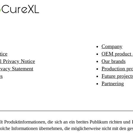
Company
tice
OEM product 
 Privacy Notice
Our brands
ivacy Statement
Production pr
es
Future project
Partnering
lt Produktinformationen, die sich an ein breites Publikum richten und 
 solche Informationen übernehmen, die möglicherweise nicht mit den g