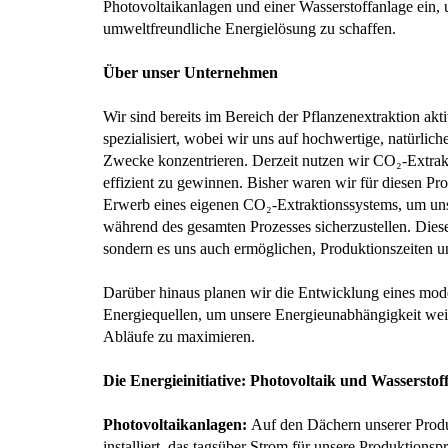
Photovoltaikanlagen und einer Wasserstoffanlage ein, u
umweltfreundliche Energielösung zu schaffen.
Über unser Unternehmen
Wir sind bereits im Bereich der Pflanzenextraktion ak
spezialisiert, wobei wir uns auf hochwertige, natürlich
Zwecke konzentrieren. Derzeit nutzen wir CO₂-Extrak
effizient zu gewinnen. Bisher waren wir für diesen Pr
Erwerb eines eigenen CO₂-Extraktionssystems, um uns
während des gesamten Prozesses sicherzustellen. Diese 
sondern es uns auch ermöglichen, Produktionszeiten un
Darüber hinaus planen wir die Entwicklung eines mo
Energiequellen, um unsere Energieunabhängigkeit weit
Abläufe zu maximieren.
Die Energieinitiative: Photovoltaik und Wasserstof
Photovoltaikanlagen:
Auf den Dächern unserer Produk
installiert, das tagsüber Strom für unsere Produktions